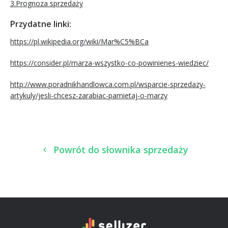
3.Prognoza sprzedaży
Przydatne linki:
https://pl.wikipedia.org/wiki/Mar%C5%BCa
https://consider.pl/marza-wszystko-co-powinienes-wiedziec/
http://www.poradnikhandlowca.com.pl/wsparcie-sprzedazy-
artykuly/jesli-chcesz-zarabiac-pamietaj-o-marzy
Powrót do słownika sprzedaży