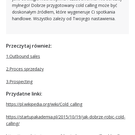
mylnego! Dobrze przygotowany cold calling może być
doskonałym źródłem, które wygeneruje Ci spotkania
handlowe. Wszystko zależy od Twojego nastawienia.
Przeczytaj również:
1.Outbound sales
2.Proces sprzedaży
3.Prospecting
Przydatne linki:
https://pl.wikipedia.org/wiki/Cold_calling
https://startupakademia.pl/2015/10/19/jak-dobrze-robic-cold-
calling/