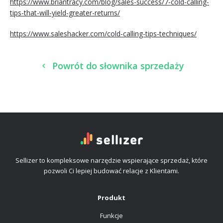
https://www.briantracy.com/blog/sales-success/7-cold-calling-
tips-that-will-yield-greater-returns/
https://www.saleshacker.com/cold-calling-tips-techniques/
Powrót do słownika sprzedaży
Sellizer to kompleksowe narzędzie wspierające sprzedaż, które
pozwoli Ci lepiej budować relacje z Klientami.
Produkt
Funkcje