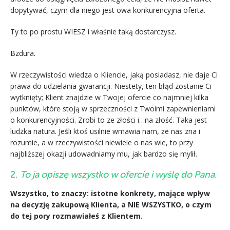
dopytywać, czym dla niego jest owa konkurencyjna oferta.
Ty to po prostu WIESZ i właśnie taką dostarczysz.
Bzdura.
W rzeczywistości wiedza o Kliencie, jaką posiadasz, nie daje Ci
prawa do udzielania gwarancji. Niestety, ten błąd zostanie Ci
wytknięty; Klient znajdzie w Twojej ofercie co najmniej kilka
punktów, które stoją w sprzeczności z Twoimi zapewnieniami
o konkurencyjności. Zrobi to ze złości i…na złość. Taka jest
ludzka natura. Jeśli ktoś usilnie wmawia nam, że nas zna i
rozumie, a w rzeczywistości niewiele o nas wie, to przy
najbliższej okazji udowadniamy mu, jak bardzo się mylił.
2.
To ja opiszę wszystko w ofercie i wyślę do Pana.
Wszystko, to znaczy: istotne konkrety, mające wpływ
na decyzję zakupową Klienta,
a
NIE WSZYSTKO, o czym
do tej pory rozmawiałeś z Klientem.