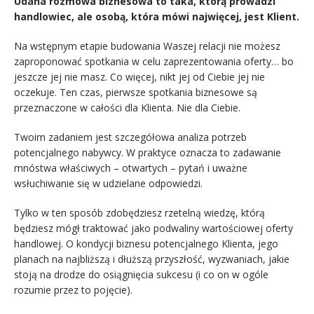
Udana rozmowa biznesowa to taka, którą prowadzi
handlowiec,
ale osobą, która mówi najwięcej, jest Klient.
Na wstępnym etapie budowania Waszej relacji nie możesz
zaproponować spotkania w celu zaprezentowania oferty… bo
jeszcze jej nie masz. Co więcej, nikt jej od Ciebie jej nie
oczekuje. Ten czas, pierwsze spotkania biznesowe są
przeznaczone w całości dla Klienta. Nie dla Ciebie.
Twoim zadaniem jest szczegółowa analiza potrzeb
potencjalnego nabywcy. W praktyce oznacza to zadawanie
mnóstwa właściwych – otwartych – pytań i uważne
wsłuchiwanie się w udzielane odpowiedzi.
Tylko w ten sposób zdobędziesz rzetelną wiedzę, którą
będziesz mógł traktować jako podwaliny wartościowej oferty
handlowej. O kondycji biznesu potencjalnego Klienta, jego
planach na najbliższą i dłuższą przyszłość, wyzwaniach, jakie
stoją na drodze do osiągnięcia sukcesu (i co on w ogóle
rozumie przez to pojęcie).